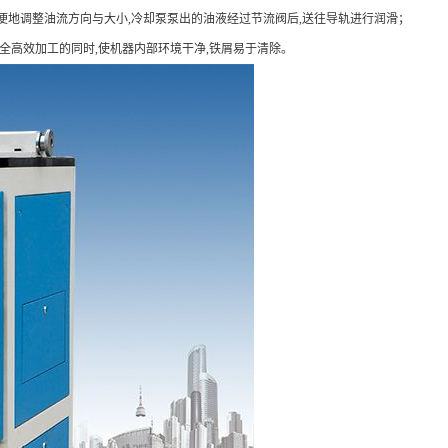
方便地调整油流方向与大小,冷却泵泵出的油液经过节流阀后,送往导轨进行润滑；
全高效加工的同时,使机器内部环境干净,铁屑易于清除。