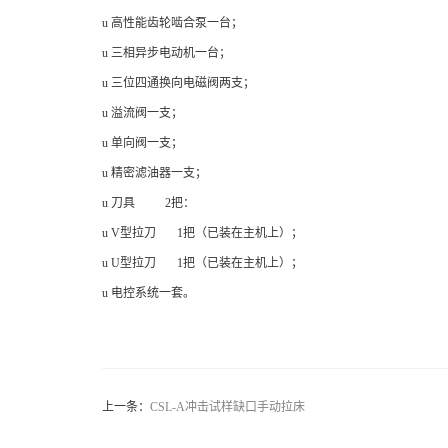
u 高性能齿轮啮合泵一台；
u 三相异步电动机一台；
u 三位四通换向电磁阀两支；
u 溢流阀一支；
u 单向阀一支；
u 精密滤油器一支；
u
刀具
2把：
u V型拉刀 1把（已装在主机上）；
u U型拉刀 1把（已装在主机上）；
u 电控系统一套。
上一条：
CSL-A冲击试样缺口手动拉床