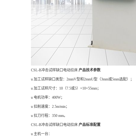
CSL-B冲击试样缺口电动拉床
产品技术参数
u
加工试样缺口类型：
2mmV型和2mmU
型（
3mm或5mm选配）；
u 加工试样尺寸：10（7.5或5
）
×10×55mm；
u 电机功率：400W；
u
拉削速度：
2.5m/min；
u 拉刀行程：350 mm。
CSL-B冲击试样缺口电动拉床
产品标准配置
u 主机一台：