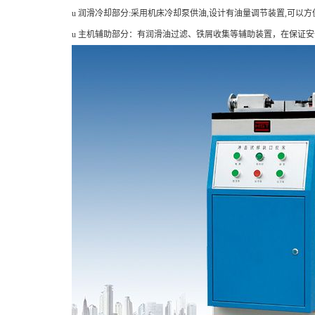
u 润滑冷却部分:采用机床冷却泵供油,设计有油量调节装置,可以
u 主机辅助部分：有润滑油过滤、铁屑收集等辅助装置，在保证安